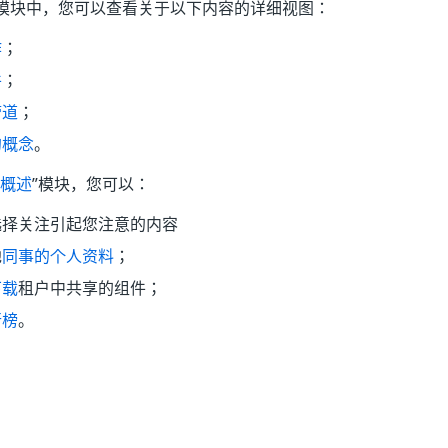
模块中，您可以查看关于以下内容的详细视图：
作
；
件
；
管道
；
的概念
。
概述
”模块，您可以：
选择关注引起您注意的内容
他
同事的个人资料
；
下载
租户中共享的组件；
行榜
。
是
否
thumb_up
thumb_down