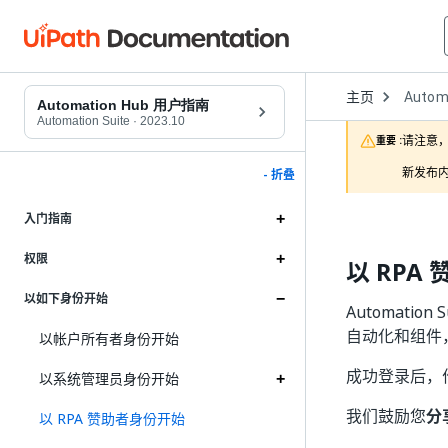
Open
主页
Autom
Dropd
Automation Hub 用户指南
to
Automation Suite
·
2023.10
choose
请注意，
重要 :
product
新发布内
- 折叠
入门指南
权限
以 RPA
以如下身份开始
Automatio
自动化和组件
以帐户所有者身份开始
成功登录后，
以系统管理员身份开始
我们鼓励您
分
以 RPA 赞助者身份开始