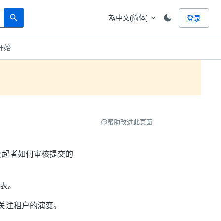
Search
语言
中文(简体)
登录
search
translate
expand_more
开始
帮助改进此页面
角色，介绍发起者如何审核提交的
表。
关注租户的演变。