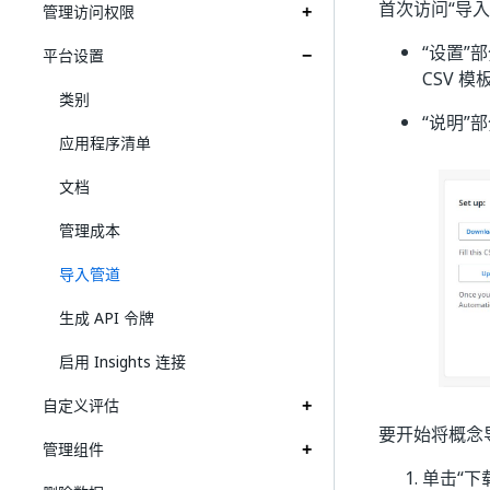
首次访问“导入
管理访问权限
“设置”
部
平台设置
CSV 模
类别
“说明”
部
应用程序清单
文档
管理成本
导入管道
生成 API 令牌
启用 Insights 连接
自定义评估
要开始将概念导入
管理组件
单击“下载