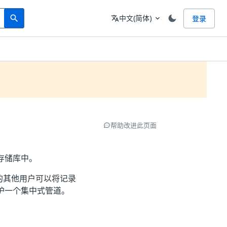
Search
语言
中文(简体)
登录
search
translate
expand_more
帮助改进此页面
式存储库中。
的其他用户可以将记录
维护一个集中式管道。