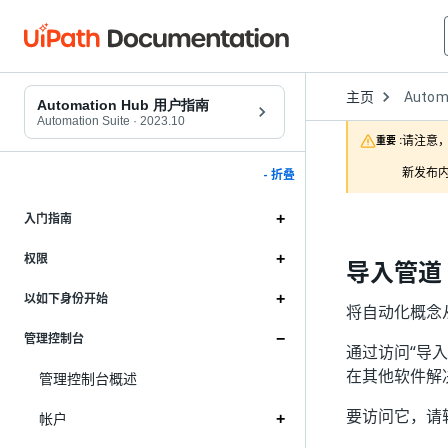
Open
主页
Autom
Dropd
Automation Hub 用户指南
to
Automation Suite
·
2023.10
choose
请注意，
重要 :
product
新发布内
- 折叠
入门指南
权限
导入管道
以如下身份开始
将自动化概念从
管理控制台
通过访问“导入
在其他软件解决
管理控制台概述
要访问它，请
帐户