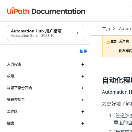
Open
主页
Autom
Dropd
Automation Hub 用户指南
to
Automation Suite
·
2023.10
choose
请注意，
重要 :
product
新发布内
- 折叠
入门指南
权限
自动化程
以如下身份开始
Automat
管理控制台
为更好地了解
工作区
“管道演
季度的
探索