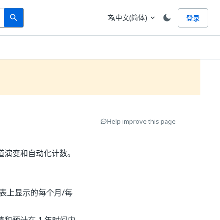
Search
语言
中文(简体)
登录
search
translate
expand_more
Help improve this page
的管道演变和自动化计数。
表上显示的每个月/每