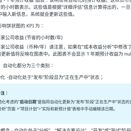
道 - 1 年预计收益”图表：说明现有自动化的预计收益。这以货币
的小时数表示。这些值是根据“详细评估”信息计算得出的，一旦
面中输入新信息，系统就会更新这些值。
响饼状图的 KPI 为：
家公司收益 (节省的小时数/年)
家公司收益（币种/年）请注意，如果在“成本收益分析”中修改了
I 的更新值将反映在图表中。此图表不会显示 1 年期预计收益为 nul
，自动化都分为三个类别：
化 -自动化处于“发布”阶段且为“正在生产中”状态；
备注：
动化考虑的
“启动日期
”是指将自动化更新为“发布”阶段“正在生产中”状态
分析”页面 >“项目计划”>“实际和新预计值”表格中手动编辑该日期。
概念 - 自动化处于“分析”、“解决方案设计”、“开发”或“测试”