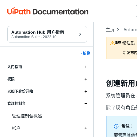
Open
主页
Autom
Dropd
Automation Hub 用户指南
to
Automation Suite
·
2023.10
choose
请注意，
重要 :
product
新发布内
- 折叠
入门指南
权限
创建新用
以如下身份开始
系统管理员在 
管理控制台
除了现有角色
管理控制台概述
备注：
帐户
要管理其他