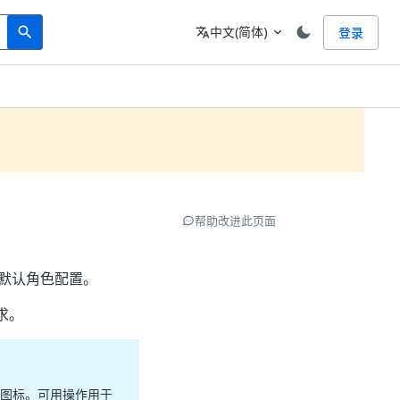
Search
语言
中文(简体)
登录
search
translate
expand_more
帮助改进此页面
扩展默认角色配置。
求。
图标。可用操作用于