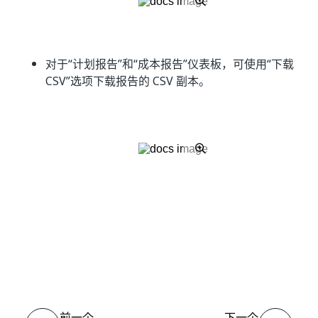
对于“计划报告”
和“成本报告”
仪表板，可使用“下载
CSV”
选项下载报告的 CSV 副本。
是
否
thumb_up
thumb_down
前一个
下一个