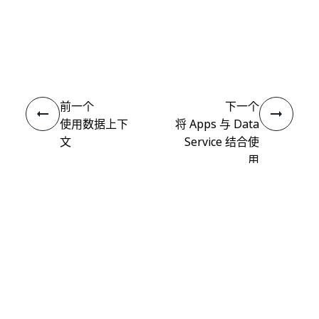
是
否
thumb_up
thumb_down
前一个
下一个
使用数据上下
将 Apps 与 Data
文
Service 结合使
用
连接
需要帮助?
支持
想要了解详细内容？
UiPath Academy
有问题?
UiPath 论坛
保持更新