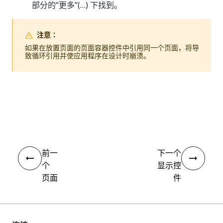
部分的“更多”(…) 下找到。
注意：
如果在放置页面的页面容器控件中引用同一个页面，将导
致循环引用
并使应用程序在设计时崩溃。
是
否
thumb_up
thumb_down
前一
下一个
个
显示控
页面
件