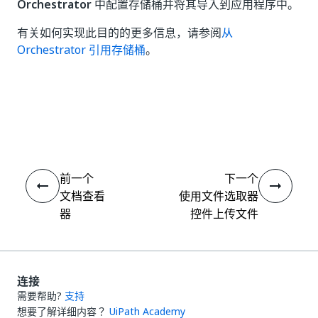
Orchestrator
中配置存储桶并将其导入到应用程序中。
有关如何实现此目的的更多信息，请参阅
从
Orchestrator 引用存储桶
。
是
否
thumb_up
thumb_down
前一个
下一个
文档查看
使用文件选取器
器
控件上传文件
连接
需要帮助?
支持
想要了解详细内容？
UiPath Academy