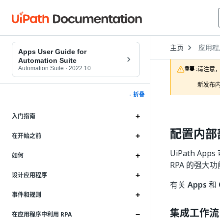
Open
主页
应用程
Dropd
Apps User Guide for
to
Automation Suite
choose
Automation Suite
·
2022.10
请注意，
重要 :
product
新发布内
- 折叠
入门指南
配置内部部署
在开始之前
UiPath Ap
如何
RPA 的强
设计应用程序
有关
Apps
和
事件和规则
集成工作流
在应用程序中利用 RPA