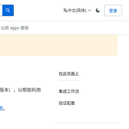
Search
语言
中文(简体)
登录
search
translate
expand_more
 以供 Apps 使用
在此页面上
0 及更高版本），以帮助利用
集成工作流
验证配置
图
。