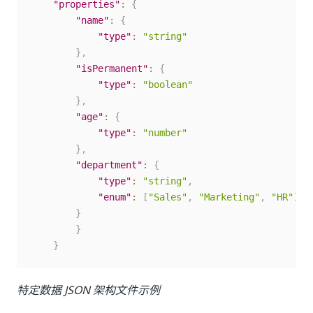
"properties"
:
{
"name"
:
{
"type"
:
"string"
}
,
"isPermanent"
:
{
"type"
:
"boolean"
}
,
"age"
:
{
"type"
:
"number"
}
,
"department"
:
{
"type"
:
"string"
,
"enum"
:
[
"Sales"
,
"Marketing"
,
"HR"
]
}
}
}
特定数据 JSON 架构文件示例