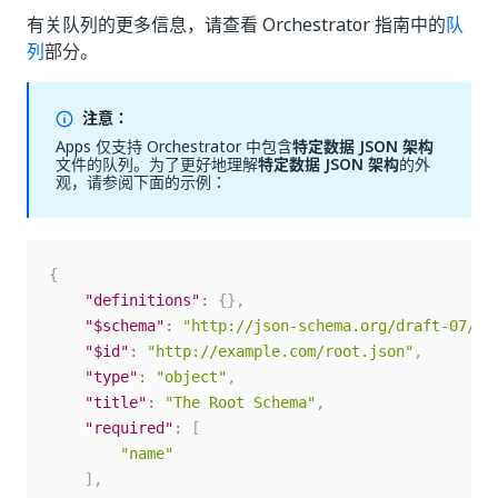
有关队列的更多信息，请查看 Orchestrator 指南中的
队
列
部分。
注意：
Apps 仅支持 Orchestrator 中包含
特定数据 JSON 架构
文件的队列。为了更好地理解
特定数据 JSON 架构
的外
观，请参阅下面的示例：
{
"definitions"
:
{
}
,
"$schema"
:
"http://json-schema.org/draft-07/sc
"$id"
:
"http://example.com/root.json"
,
"type"
:
"object"
,
"title"
:
"The Root Schema"
,
"required"
:
[
"name"
]
,