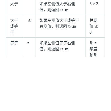
大于
如果左侧值大于右侧
5 > 2
值，则返回 true
大于
≥
如果左侧值大于或等于
兑现
或等
右侧值，则返回 true
值 ≥
于
0
等于
=
如果左侧值等于右侧
州 =
值，则返回 true
华盛
顿州
不等
≠
如果左侧值不等于右侧
交易
于
值，则返回 true
ID ≠ 0
组
使用分组函数可以将多个条件表达式组合在一起。这可以
让我们在应用程序中创建更复杂的条件表达式，例如“if
both X and Y are true”或“if either X or Y are true”。