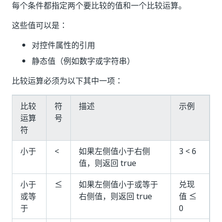
每个条件都指定两个要比较的值和一个比较运算。
这些值可以是：
对控件属性的引用
静态值（例如数字或字符串）
比较运算必须为以下其中一项：
比较
符
描述
示例
运算
号
符
小于
<
如果左侧值小于右侧
3 < 6
值，则返回 true
小于
≤
如果左侧值小于或等于
兑现
或等
右侧值，则返回 true
值 ≤
于
0