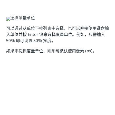
选择测量单位
可以通过从单位下拉列表中选择，也可以直接使用键盘输
入单位并按 Enter 键来选择度量单位。例如，只需输入
50％ 即可设置 50％ 宽度。
如果未提供度量单位，则系统默认使用像素 (px)。
自定义字体
您可以通过调整字体系列、字体大小、字体颜色和字体样
式（粗体、斜体和带下划线）属性来更改文本在应用程序
中的显示方式。
提示：
您可以通过单击颜色值旁边的箭头，在 RGB、HEX 和