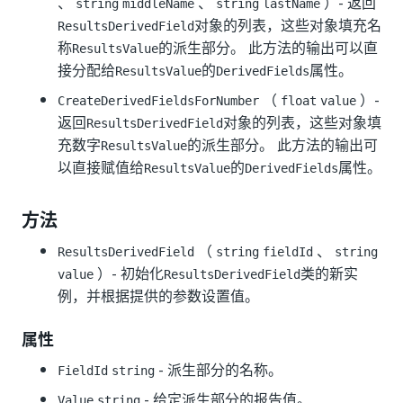
、
、
）- 返回
string
middleName
string
lastName
对象的列表，这些对象填充名
ResultsDerivedField
称
的派生部分。 此方法的输出可以直
ResultsValue
接分配给
的
属性。
ResultsValue
DerivedFields
（
）-
CreateDerivedFieldsForNumber
float
value
返回
对象的列表，这些对象填
ResultsDerivedField
充数字
的派生部分。 此方法的输出可
ResultsValue
以直接赋值给
的
属性。
ResultsValue
DerivedFields
方法
（
、
ResultsDerivedField
string
fieldId
string
）- 初始化
类的新实
value
ResultsDerivedField
例，并根据提供的参数设置值。
属性
- 派生部分的名称。
FieldId
string
- 给定派生部分的报告值。
Value
string