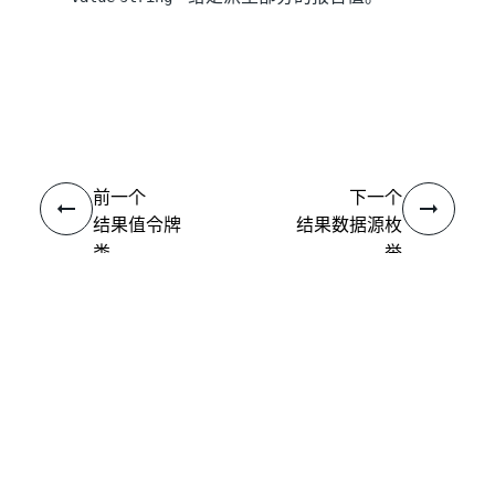
是
否
thumb_up
thumb_down
前一个
下一个
结果值令牌
结果数据源枚
类
举
连接
需要帮助?
支持
想要了解详细内容？
UiPath Academy
有问题?
UiPath 论坛
保持更新