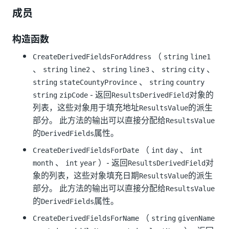
成员
构造函数
（
CreateDerivedFieldsForAddress
string
line1
、
、
、
、
string
line2
string
line3
string
city
、
string
stateCountyProvince
string
country
- 返回
对象的
string
zipCode
ResultsDerivedField
列表，这些对象用于填充地址
的派生
ResultsValue
部分。 此方法的输出可以直接分配给
ResultsValue
的
属性。
DerivedFields
（
、
CreateDerivedFieldsForDate
int
day
int
、
）- 返回
对
month
int
year
ResultsDerivedField
象的列表，这些对象填充日期
的派生
ResultsValue
部分。 此方法的输出可以直接分配给
ResultsValue
的
属性。
DerivedFields
（
CreateDerivedFieldsForName
string
givenName