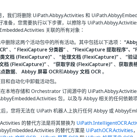
月，我们将删除 UiPath.Abbyy.Activities 和 UiPath.AbbyyEmbedd
备，您需要执行以下步骤，以擦除与 UiPath.Abbyy.Activitie
yyEmbedded.Activities 关联的所有对象：
化中删除这两个活动包中的所有活动。其中包括以下选项：
“Abb
CR”
、“
FlexiCapture 分类器
”
、
“FlexiCapture 提取程序”、“F
类文档 (FlexiCapture)”
、
“处理文档 (FlexiCapture)”
、
“验证文
档 (FlexiCapture)”
、
“获取字段 (FlexiCapture)”
、
获取表格 (
站点数据
、
Abbyy 屏幕 OCR
和
Abbyy 文档 OCR
。
项目和自动化中卸载活动包。
地存储和 Orchestrator 订阅源中的 UiPath.Abbyy.Activitie
.AbbyyEmbedded.Activities 包，以及与 Abbyy 相关的任何依赖
月之后，您将无法在 UiPath 机器人上执行任何 Abbyy 或 AbbyyEm
yy.Activities 的替代方法是将其替换为
UiPath.IntelligentOCR.Activ
bbyyEmbedded.Activities 的替代方案是
UiPath.OCR.Activities