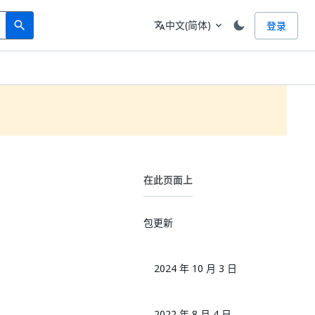
Search
语言
中文(简体)
登录
search
translate
expand_more
在此页面上
包更新
2024 年 10 月 3 日
2022 年 8 月 4 日