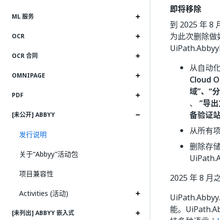
即将移除
ML 服务
到 2025 年 8 
为此次删除做好准
OCR
UiPath.Abb
OCR 合同
从自动
OMNIPAGE
Cloud O
域
”、“分
PDF
、
“导出文
备验证
[未公开] ABBYY
从所有
发行说明
删除存储在本
关于“Abbyy”活动包
UiPath
项目兼容性
2025 年 8 
Activities (活动)
UiPath.Abb
能。UiPath.A
[未列出] ABBYY 嵌入式