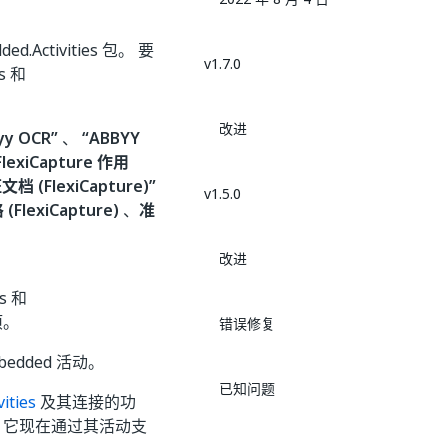
ed.Activities 包。 要
v1.7.0
s 和
改进
yy OCR”
、
“ABBYY
lexiCapture 作用
档 (FlexiCapture)”
v1.5.0
FlexiCapture)
、
准
改进
s 和
项。
错误修复
bedded 活动。
已知问题
ities
及其连接的功
，它现在通过其活动支