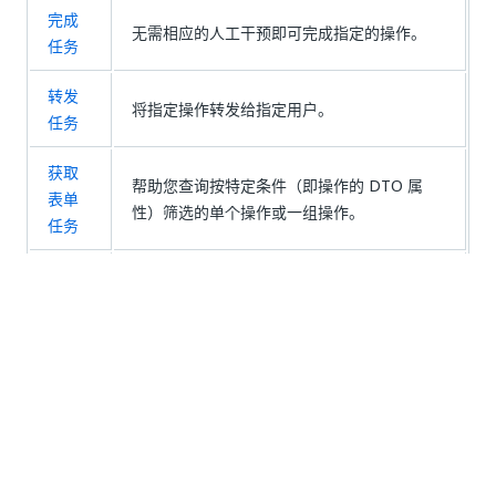
完成
无需相应的人工干预即可完成指定的操作。
任务
转发
将指定操作转发给指定用户。
任务
获取
帮助您查询按特定条件（即操作的 DTO 属
表单
性）筛选的单个操作或一组操作。
任务
获取
任务
获取指定操作的任务数据的当前状态。
数据
添加
指示机器人为现有操作添加注释，由其 ID 指
任务
示。
注释
更新