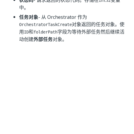
状态码
- 请求返回的状态代码。存储在
变量
Int32
中。
任务对象
- 从 Orchestrator 作为
对象返回的任务对象。使
OrchestratorTaskCreate
用
和
字段为等待外部任务然后继续活
ID
folderPath
动创建
外部任务
对象。
是
否
thumb_up
thumb_down
前一个
下一个
ML 服务活
关于操
动
作