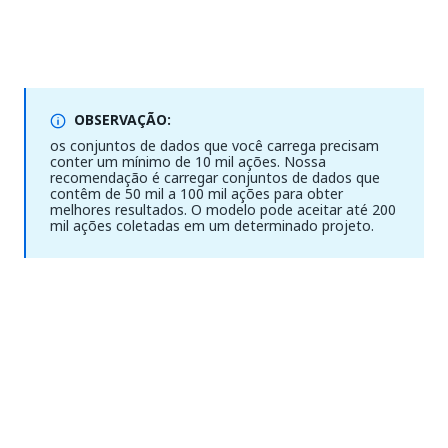
OBSERVAÇÃO:
os conjuntos de dados que você carrega precisam
conter um mínimo de 10 mil ações. Nossa
recomendação é carregar conjuntos de dados que
contêm de 50 mil a 100 mil ações para obter
melhores resultados. O modelo pode aceitar até 200
mil ações coletadas em um determinado projeto.
Sim
Não
thumb_up
thumb_down
Anterior
Avançar
Solução de
Data