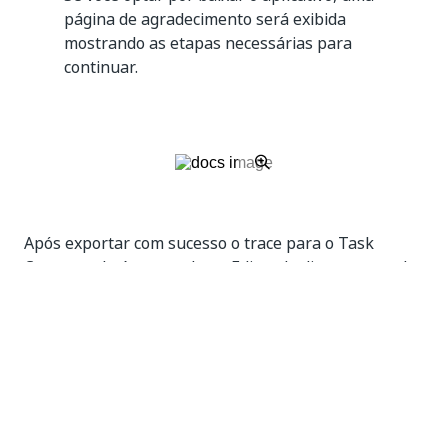
página de agradecimento será exibida
mostrando as etapas necessárias para
continuar.
Após exportar com sucesso o trace para o Task
Capture, ele é mostrado no Editor de diagrama, onde
pode ser modificado conforme necessário.
O rastreamento do Task Capture agora pode
ser exportado como um Word PDD, UiPath
Studio XAML ou como uma imagem, conforme
mostrado no recurso
Exportação de
rastreamento
.