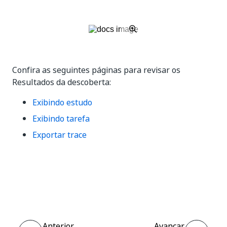
Confira as seguintes páginas para revisar os
Resultados da descoberta:
Exibindo estudo
Exibindo tarefa
Exportar trace
Sim
Não
thumb_up
thumb_down
Anterior
Avançar