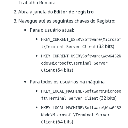
Trabalho Remota.
Abra a janela do
Editor de registro
.
Navegue até as seguintes chaves do Registro:
Para o usuário atual:
HKEY_CURRENT_USER\Software\Microsof
(32 bits)
t\Terminal Server Client
HKEY_CURRENT_USER\Software\Wow6432N
ode\Microsoft\Terminal Server
(64 bits)
Client
Para todos os usuários na máquina:
HKEY_LOCAL_MACHINE\Software\Microso
(32 bits)
ft\Terminal Server Client
HKEY_LOCAL_MACHINE\Software\Wow6432
Node\Microsoft\Terminal Server
(64 bits)
Client