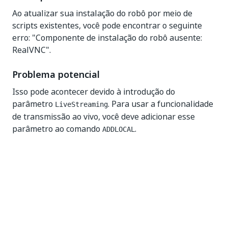
Ao atualizar sua instalação do robô por meio de
scripts existentes, você pode encontrar o seguinte
erro: "Componente de instalação do robô ausente:
RealVNC".
Problema potencial
Isso pode acontecer devido à introdução do
parâmetro
. Para usar a funcionalidade
LiveStreaming
de transmissão ao vivo, você deve adicionar esse
parâmetro ao comando
.
ADDLOCAL
Se você não atualizou seus scripts de instalação para
incluir o parâmetro
, a atualização
LiveStreaming
instalará o robô sem os recursos do RealVNC.
Solução
A partir da versão 2024.10, a funcionalidade