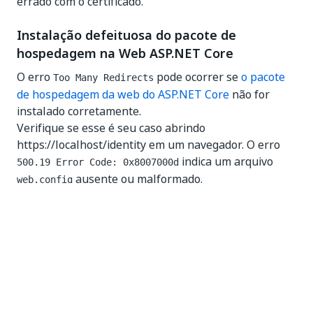
errado com o certificado.
Instalação defeituosa do pacote de
hospedagem na Web ASP.NET Core
O erro
pode ocorrer se
o pacote
Too Many Redirects
de hospedagem da web do ASP.NET Core
não for
instalado corretamente.
Verifique se esse é seu caso abrindo
https://localhost/identity em um navegador. O erro
indica um arquivo
500.19 Error Code: 0x8007000d
ausente ou malformado.
web.config
A solução óbvia para esse problema é reinstalar o
pacote de hospedagem da web do ASP.NET Core.
URLs incompatíveis entre o Orchestrator e o
Identity Server
O erro
pode ocorrer se o
nome
Too Many Redirects
do host
e os campos
URL público do Orchestrator