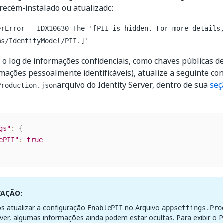
recém-instalado ou atualizado:
erError - IDX10630 The '[PII is hidden. For more details
ms/IdentityModel/PII.]'
r o log de informações confidenciais, como chaves públicas de
mações pessoalmente identificáveis), atualize a seguinte co
arquivo do Identity Server, dentro de sua
seç
Production.json
gs"
:
{
ePII"
:
true
VAÇÃO:
 atualizar a configuração
no Arquivo
EnablePII
appsettings.Pro
rver, algumas informações ainda podem estar ocultas. Para exibir o P