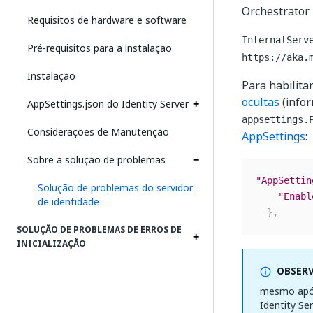
Orchestrator 
Requisitos de hardware e software
InternalServ
Pré-requisitos para a instalação
https://aka.
Instalação
Para habilita
ocultas
(infor
AppSettings.json do Identity Server
appsettings.
Considerações de Manutenção
AppSettings
:
Sobre a solução de problemas
"AppSettin
Solução de problemas do servidor
"Enabl
de identidade
}
,
SOLUÇÃO DE PROBLEMAS DE ERROS DE
INICIALIZAÇÃO
OBSER
mesmo após
Identity Se