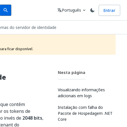
Search
Idioma
Português
Entrar
search
translate
expand_more
emas do servidor de identidade
ra ficar disponível.
Nesta página
de
Visualizando informações
adicionais em logs
o que contêm
Instalação com falha do
ar os tokens de
Pacote de Hospedagem .NET
ao invés de
2048 bits
,
Core
tenant do