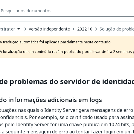
Versão independente
2022.10
Solução de probl
strator
own
e
A tradução automática foi aplicada parcialmente neste conteúdo.

t
A localização de um conteúdo recém-publicado pode levar de 1 a 2 semanas pa
de problemas do servidor de identida
ndo informações adicionais em logs
tuações nas quais o Identity Server gera mensagens de err
onfidenciais. Por exemplo, se o certificado usado para assin
s pelo Identity Server for uma chave pública em 1024 bits, 
 a seguinte mensagem de erro ao tentar fazer login em um 