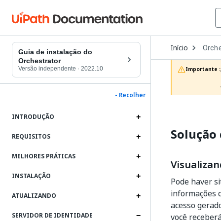
Open
Início
Orche
Dropd
Guia de instalação do
to
Orchestrator
choos
Versão independente
·
2022.10
Importante :
produc
- Recolher
INTRODUÇÃO
Solução 
REQUISITOS
MELHORES PRÁTICAS
Visualiza
INSTALAÇÃO
Pode haver si
informações c
ATUALIZANDO
acesso gerado
SERVIDOR DE IDENTIDADE
você receberá