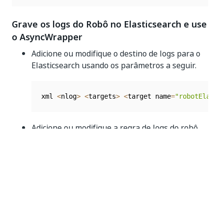
Grave os logs do Robô no Elasticsearch e use
o AsyncWrapper
Adicione ou modifique o destino de logs para o
Elasticsearch usando os parâmetros a seguir.
xml 
<
nlog
>
<
targets
>
<
target name
=
"robotElast
Adicione ou modifique a regra de logs do robô
para gravar logs apenas no destino mostrado
no exemplo anterior. Isso desabilita
automaticamente o destino do Banco de Dados
padrão.
xml 
<
nlog
>
<
rules
>
<
logger name
=
"Robot.*"
 rul