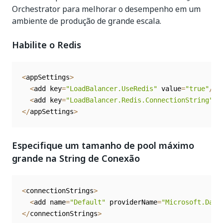
Orchestrator para melhorar o desempenho em um
ambiente de produção de grande escala.
Habilite o Redis
<
appSettings
>
<
add key
=
"LoadBalancer.UseRedis"
 value
=
"true"
/
>
<
add key
=
"LoadBalancer.Redis.ConnectionString"
 v
<
/
appSettings
>
Especifique um tamanho de pool máximo
grande na String de Conexão
<
connectionStrings
>
<
add name
=
"Default"
 providerName
=
"Microsoft.Data
<
/
connectionStrings
>