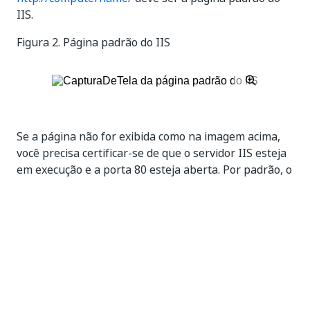
IIS.
Figura 2.
Página padrão do IIS
Se a página não for exibida como na imagem acima,
você precisa certificar-se de que o servidor IIS esteja
em execução e a porta 80 esteja aberta. Por padrão, o
IIS escuta conexões na porta 80, para qualquer IP
vinculado ao servidor.
Isso acontece mesmo que não haja cabeçalhos de
host ou associações definidas para um IP específico.
Isso pode impedir que você execute vários servidores
da Web na porta 80.
Para configurar o IIS para escutar em IPs específicos,