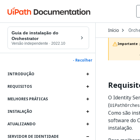
Open
Início
Orche
Dropd
Guia de instalação do
to
Orchestrator
choos
Versão independente
·
2022.10
Importante :
produc
- Recolher
INTRODUÇÃO
Requisit
REQUISITOS
O Identity Se
MELHORES PRÁTICAS
(
UiPathOrches
INSTALAÇÃO
Como são inst
software do O
ATUALIZANDO
instalação.
SERVIDOR DE IDENTIDADE