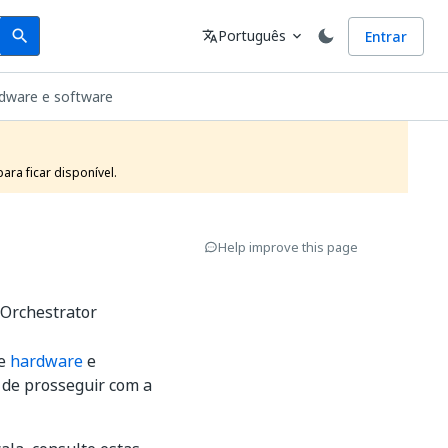
Search
Idioma
Português
Entrar
search
translate
expand_more
rdware e software
ra ficar disponível.
Help improve this page
Orchestrator
e
hardware
e
s de prosseguir com a