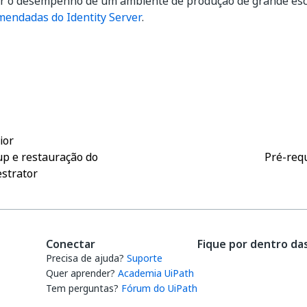
r o desempenho de um ambiente de produção de grande esca
mendadas do Identity Server
.
Sim
Não
thumb_up
thumb_down
ior
p e restauração do
Pré-requ
strator
Conectar
Fique por dentro da
Precisa de ajuda?
Suporte
Quer aprender?
Academia UiPath
Tem perguntas?
Fórum do UiPath