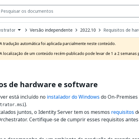
Versão independente
2022.10
Requisitos de ha
strator
own
e
A tradução automática foi aplicada parcialmente neste conteúdo.

t
A localização de um conteúdo recém-publicado pode levar de 1 a 2 semanas pa
os de hardware e software
rver está incluído no
instalador do Windows
do On-Premises 
).
trator.msi
alados juntos, o Identity Server tem os mesmos
requisitos
d
rchestrator. Certifique-se de cumprir esses requisitos ante