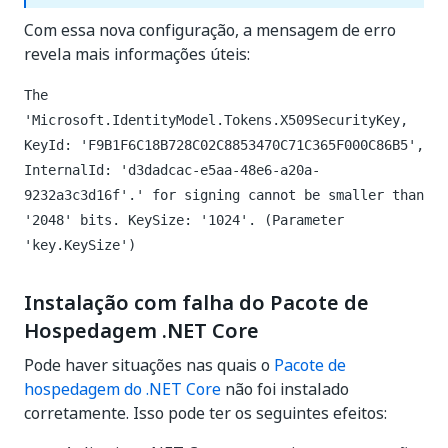
Com essa nova configuração, a mensagem de erro
revela mais informações úteis:
The
'Microsoft.IdentityModel.Tokens.X509SecurityKey,
KeyId: 'F9B1F6C18B728C02C8853470C71C365F000C86B5',
InternalId: 'd3dadcac-e5aa-48e6-a20a-
9232a3c3d16f'.' for signing cannot be smaller than
'2048' bits. KeySize: '1024'. (Parameter
'key.KeySize')
Instalação com falha do Pacote de
Hospedagem .NET Core
Pode haver situações nas quais o
Pacote de
hospedagem do .NET Core
não foi instalado
corretamente. Isso pode ter os seguintes efeitos: