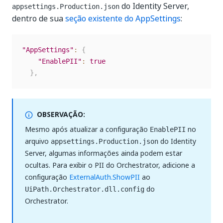
do Identity Server,
appsettings.Production.json
dentro de sua
seção existente do AppSettings
:
"AppSettings"
:
{
"EnablePII"
:
true
}
,
OBSERVAÇÃO:
Mesmo após atualizar a configuração
no
EnablePII
arquivo
do Identity
appsettings.Production.json
Server, algumas informações ainda podem estar
ocultas. Para exibir o PII do Orchestrator, adicione a
configuração
ExternalAuth.ShowPII
ao
do
UiPath.Orchestrator.dll.config
Orchestrator.