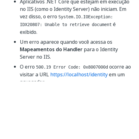
Aplicativos .NET Core que estejam em execução
no IIS (como o Identity Server) não iniciam. Em
vez disso, o erro
System.IO.IOException:
é
IDX20807: Unable to retrieve document
exibido.
Um erro aparece quando você acessa os
Mapeamentos do Handler
para o Identity
Server no IIS.
O erro
ocorre ao
500.19 Error Code: 0x8007000d
visitar a URL
https://localhost/identity
em um
navegador.
A solução óbvia para esse problema é reinstalar o
Pacote de Hospedagem .NET Core.
Não é possível acessar a página de
provedores externos após atualizar
para o Orchestrator 2020.4+