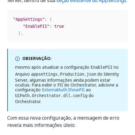
Server, dentro de sua
seção existente do AppSettings
:
"AppSettings"
:
{
"EnablePII"
:
true
}
,
OBSERVAÇÃO:
mesmo após atualizar a configuração
no
EnablePII
Arquivo
do Identity
appsettings.Production.json
Server, algumas informações ainda podem estar
ocultas. Para exibir o PII do Orchestrator, adicione a
configuração
ExternalAuth.ShowPII
ao
do
UiPath.Orchestrator.dll.config
Orchestrator.
Com essa nova configuração, a mensagem de erro
revela mais informações úteis: