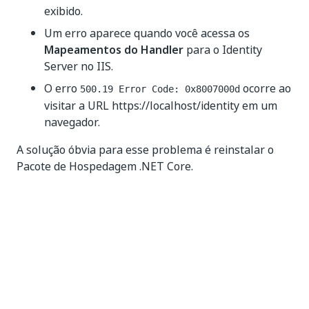
exibido.
Um erro aparece quando você acessa os
Mapeamentos do Handler
para o Identity
Server no IIS.
O erro
ocorre ao
500.19 Error Code: 0x8007000d
visitar a URL https://localhost/identity em um
navegador.
A solução óbvia para esse problema é reinstalar o
Pacote de Hospedagem .NET Core.
Não é possível acessar a página de
provedores externos após atualizar
para o Orchestrator 2020.4+
Quando você atualizar seu Orchestrator para a
2020.4+, o Identity Server migrará suas configurações
anteriores. Se você habilitou
anteriormente a