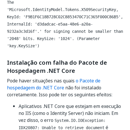
The
'Microsoft.IdentityModel.Tokens.X509SecurityKey,
KeyId: 'F9B1F6C18B728C02C8853470C71C365F000C86B5',
InternalId: 'd3dadcac-e5aa-48e6-a20a-
9232a3c3d16f'.' for signing cannot be smaller than
'2048' bits. KeySize: '1024'. (Parameter
'key.KeySize')
Instalação com falha do Pacote de
Hospedagem .NET Core
Pode haver situações nas quais
o Pacote de
hospedagem do .NET Core
não foi instalado
corretamente. Isso pode ter os seguintes efeitos:
Aplicativos .NET Core que estejam em execução
no IIS (como o Identity Server) não iniciam. Em
vez disso, o erro
System.IO.IOException:
é
IDX20807: Unable to retrieve document