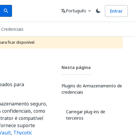
Search
Idioma
Português
Entrar
search
translate
expand_more
Credenciais
ra ficar disponível.
Nesta página
meados para
Plugins do Armazenamento de
credenciais
mazenamento seguro,
 confidenciais, como
Carregar plug-ins de
strator é compatível
terceiros
fornece suporte
Vault
,
Thycotic