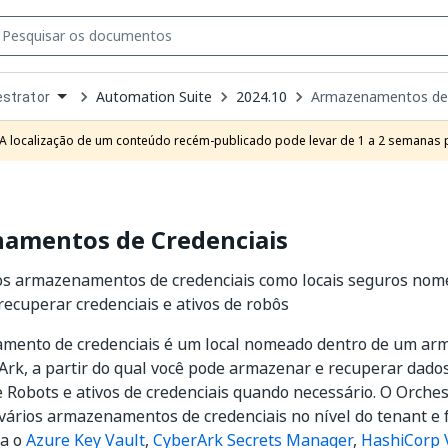
Automation Suite
2024.10
Armazenamentos de 
strator
own
e
A localização de um conteúdo recém-publicado pode levar de 1 a 2 semanas pa
t
amentos de Credenciais
dos armazenamentos de credenciais como locais seguros no
ecuperar credenciais e ativos de robôs
ento de credenciais é um local nomeado dentro de um ar
rk, a partir do qual você pode armazenar e recuperar dados
e Robots e ativos de credenciais quando necessário. O Orche
vários armazenamentos de credenciais no nível do tenant e 
ra o
Azure Key Vault
,
CyberArk Secrets Manager
,
HashiCorp 