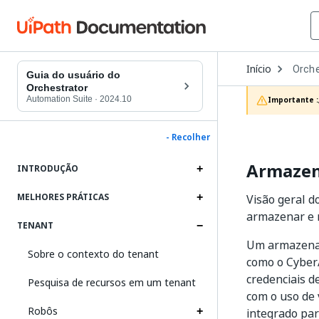
Open
Início
Orche
Dropd
Guia do usuário do
to
Orchestrator
choos
Automation Suite
·
2024.10
Importante :
produc
- Recolher
Armazen
INTRODUÇÃO
MELHORES PRÁTICAS
Visão geral 
armazenar e r
TENANT
Um armazenam
Sobre o contexto do tenant
como o CyberA
credenciais d
Pesquisa de recursos em um tenant
com o uso de 
Robôs
integrado pa