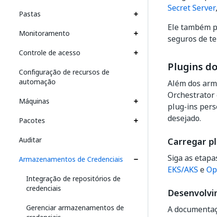
Secret Server
Pastas
Ele também p
Monitoramento
seguros de te
Controle de acesso
Plugins d
Configuração de recursos de
automação
Além dos arm
Orchestrator 
Máquinas
plug-ins per
desejado.
Pacotes
Auditar
Carregar pl
Siga as etapa
Armazenamentos de Credenciais
EKS/AKS
e
Op
Integração de repositórios de
credenciais
Desenvolvi
Gerenciar armazenamentos de
A documentaç