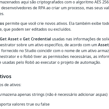
mazenados aqui são criptografados com o algoritmo AES 256
r desenvolvedores de RPA ao criar um processo, mas seus va
es.
vos
permite que você crie novos ativos. Ela também exibe todo
, que podem ser editados ou excluídos.
Get Asset
e
Get Credential
usadas nas informações de solic
hestrator sobre um ativo específico, de acordo com um
Asse
e
fornecido no Studio coincidir com o nome de um ativo arma
estrator e o Robô tiver as permissões necessárias, as infor
 usadas pelo Robô ao executar o projeto de automação.
tivos
s de ativos:
rmazena apenas strings (não é necessário adicionar aspas)
uporta valores true ou false