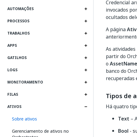
Credencial ar
AUTOMAÇÕES
invocados po
ocultados del
PROCESSOS
A página
Ati
TRABALHOS
anteriormente
APPS
As atividades
partir do Orc
GATILHOS
o
AssetNam
LOGS
banco do Orch
recuperadas e
MONITORAMENTO
Tipos de a
FILAS
Há quatro tipo
ATIVOS
Text
– A
Sobre ativos
Bool
- s
Gerenciamento de ativos no