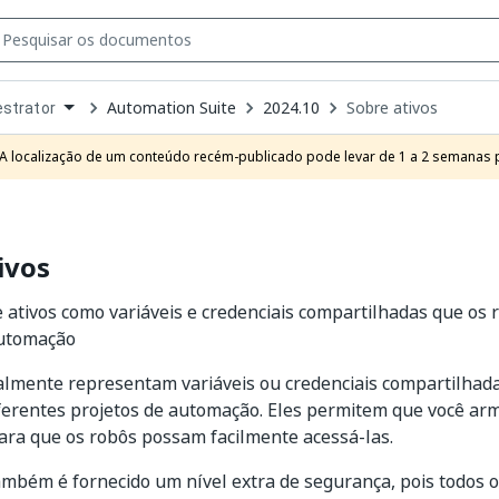
Automation Suite
2024.10
Sobre ativos
strator
own
e
A localização de um conteúdo recém-publicado pode levar de 1 a 2 semanas pa
t
ivos
e ativos como variáveis e credenciais compartilhadas que o
automação
almente representam variáveis ou credenciais compartilhad
ferentes projetos de automação. Eles permitem que você a
para que os robôs possam facilmente acessá-las.
ambém é fornecido um nível extra de segurança, pois todos os