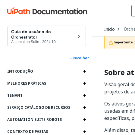
Open
Início
Orche
Dropd
Guia do usuário do
to
Orchestrator
choos
Automation Suite
·
2024.10
Importante :
produc
- Recolher
Sobre at
INTRODUÇÃO
MELHORES PRÁTICAS
Visão geral d
projetos de 
TENANT
Os ativos ger
SERVIÇO CATÁLOGO DE RECURSOS
usadas em di
específicas, 
AUTOMATION SUITE ROBOTS
Além disso, t
CONTEXTO DE PASTAS