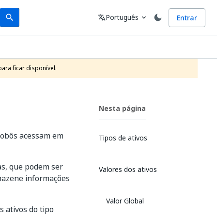
Search
Idioma
Português
Entrar
search
translate
expand_more
ra ficar disponível.
Nesta página
s robôs acessam em
Tipos de ativos
as, que podem ser
Valores dos ativos
rmazene informações
Valor Global
 ativos do tipo