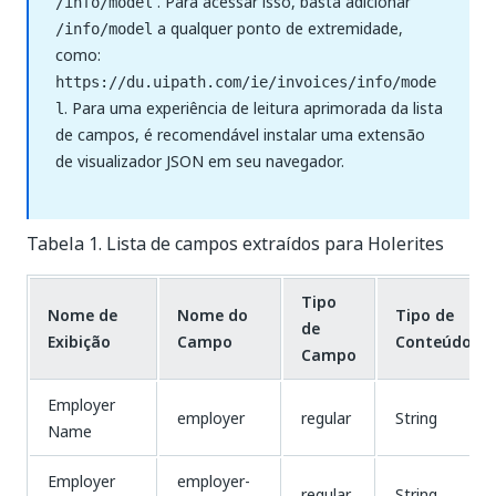
. Para acessar isso, basta adicionar
/info/model
a qualquer ponto de extremidade,
/info/model
como:
https://du.uipath.com/ie/invoices/info/mode
. Para uma experiência de leitura aprimorada da lista
l
de campos, é recomendável instalar uma extensão
de visualizador JSON em seu navegador.
Tabela 1. Lista de campos extraídos para Holerites
Tipo
Nome de
Nome do
Tipo de
de
Exibição
Campo
Conteúdo
Campo
Employer
employer
regular
String
Name
Employer
employer-
regular
String