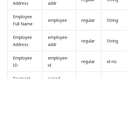
Address
addr
Employee
employee
regular
String
Full Name
Employee
employee-
regular
String
Address
addr
Employee
employee-
regular
id-no
ID
id
Payment
period-
regular
String
Period
payment
Employee
employee-
regular
String
Job Title
title
Paid Work
paid-days
regular
Número
Days