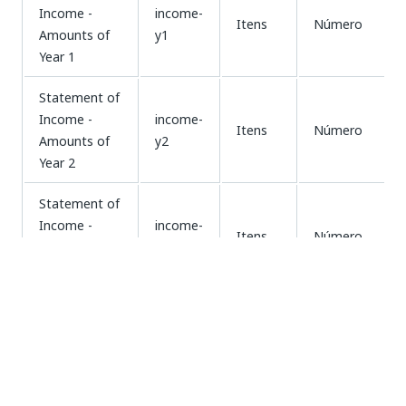
Income -
income-
Itens
Número
Amounts of
y1
Year 1
Statement of
Income -
income-
Itens
Número
Amounts of
y2
Year 2
Statement of
Income -
income-
Itens
Número
Amounts of
y3
Year 3
Balance
balance-
Sheet - Main
Itens
String
section
Categories
Balance
balance-