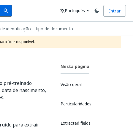
Search
Idioma
Português
Entrar
search
translate
expand_more
 de identificação – tipo de documento
ra ficar disponível.
Nesta página
lo pré-treinado
Visão geral
 data de nascimento,
s.
Particularidades
Extracted fields
ruído para extrair