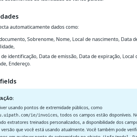
idades
ecta automaticamente dados como:
 documento, Sobrenome, Nome, Local de nascimento, Data de
lidade,
e identificação, Data de emissão, Data de expiração, Local 
de, Endereço.
fields
VAÇÃO:
tiver usando pontos de extremidade públicos, como
, todos os campos estão disponíveis. N
u.uipath.com/ie/invoices
ndo extratores treinados personalizados, a disponibilidade dos camp
versão que você está usando atualmente. Você também pode verifica
ipos em qualquer ponto de extremidade no objeto
. Pa