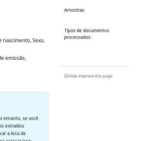
Amostras
Tipos de documentos
processados:
 nascimento, Sexo,
de emissão,
Help improve this page
o entanto, se você
os extraídos
r a lista de
ra acessar isso,