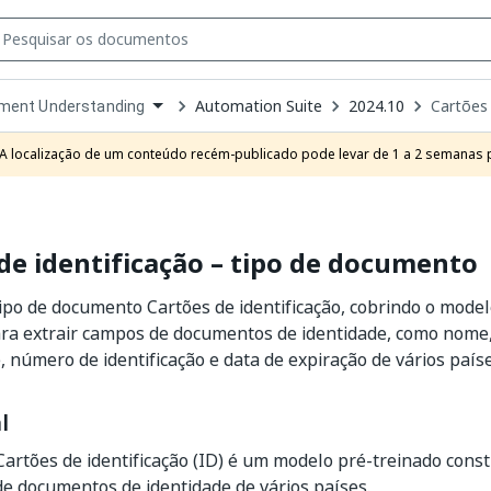
Automation Suite
2024.10
Cartões
ment Understanding
own
e
A localização de um conteúdo recém-publicado pode levar de 1 a 2 semanas pa
t
de identificação – tipo de documento
ipo de documento Cartões de identificação, cobrindo o mode
ra extrair campos de documentos de identidade, como nome,
, número de identificação e data de expiração de vários paíse
l
artões de identificação (ID) é um modelo pré-treinado const
e documentos de identidade de vários países.