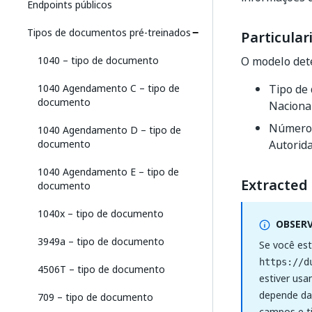
Endpoints públicos
Tipos de documentos pré-treinados
Particular
1040 – tipo de documento
O modelo det
1040 Agendamento C – tipo de
Tipo de
documento
Naciona
Número d
1040 Agendamento D – tipo de
documento
Autorida
1040 Agendamento E – tipo de
Extracted 
documento
1040x – tipo de documento
OBSER
3949a – tipo de documento
Se você es
https://d
4506T – tipo de documento
estiver usa
depende da 
709 – tipo de documento
campos e t