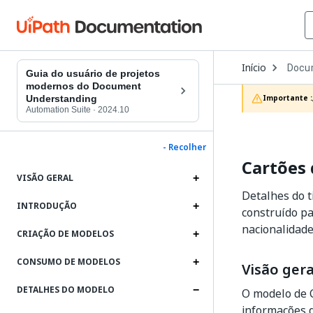
Open
Início
Docu
Dropd
Guia do usuário de projetos
to
modernos do Document
choos
Understanding
Importante :
produc
Automation Suite
·
2024.10
- Recolher
Cartões 
VISÃO GERAL
Detalhes do t
INTRODUÇÃO
construído pa
nacionalidade
CRIAÇÃO DE MODELOS
CONSUMO DE MODELOS
Visão gera
DETALHES DO MODELO
O modelo de C
informações d