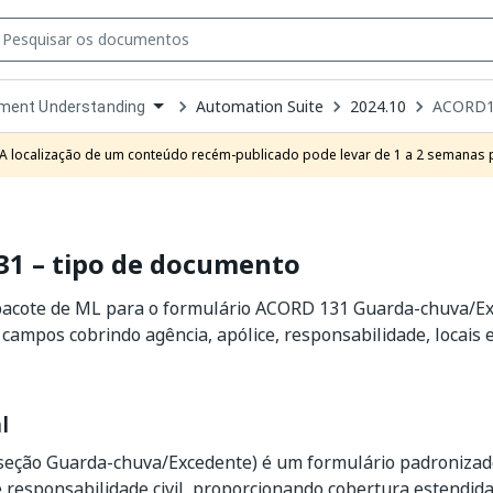
Automation Suite
2024.10
ACORD13
ment Understanding
own
e
A localização de um conteúdo recém-publicado pode levar de 1 a 2 semanas pa
t
1 – tipo de documento
pacote de ML para o formulário ACORD 131 Guarda-chuva/Exc
7 campos cobrindo agência, apólice, responsabilidade, locais
l
(seção Guarda-chuva/Excedente) é um formulário padronizad
 responsabilidade civil, proporcionando cobertura estendida