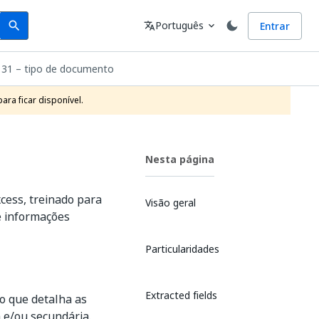
Search
Idioma
Português
Entrar
search
translate
expand_more
1 – tipo de documento
ra ficar disponível.
Nesta página
ess, treinado para
Visão geral
 e informações
Particularidades
Extracted fields
o que detalha as
 e/ou secundária.