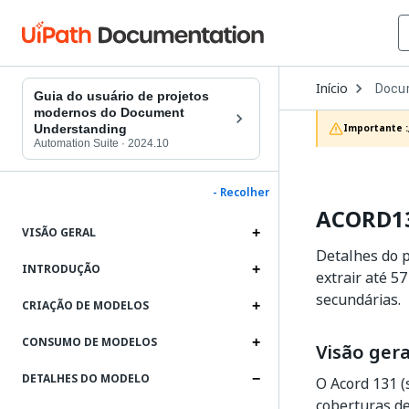
Open
Início
Docu
Dropd
Guia do usuário de projetos
to
modernos do Document
choos
Understanding
Importante :
produc
Automation Suite
·
2024.10
- Recolher
ACORD13
VISÃO GERAL
Detalhes do 
INTRODUÇÃO
extrair até 5
secundárias.
CRIAÇÃO DE MODELOS
CONSUMO DE MODELOS
Visão gera
DETALHES DO MODELO
O Acord 131 
coberturas de