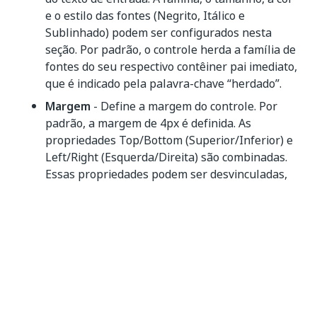
e o estilo das fontes (Negrito, Itálico e
Sublinhado) podem ser configurados nesta
seção. Por padrão, o controle herda a família de
fontes do seu respectivo contêiner pai imediato,
que é indicado pela palavra-chave “herdado”.
Margem
- Define a margem do controle. Por
padrão, a margem de 4px é definida. As
propriedades Top/Bottom (Superior/Inferior) e
Left/Right (Esquerda/Direita) são combinadas.
Essas propriedades podem ser desvinculadas,
usando-se o botão de desvinculação, do lado
direito do cabeçalho da seção da Margem.
Tamanho
— A largura e a altura do controle
podem ser definidas na seção de tamanho. Por
padrão, o tamanho vem definido como Auto.
As opções de largura mínima/altura mínima e
largura máxima/altura máxima estão