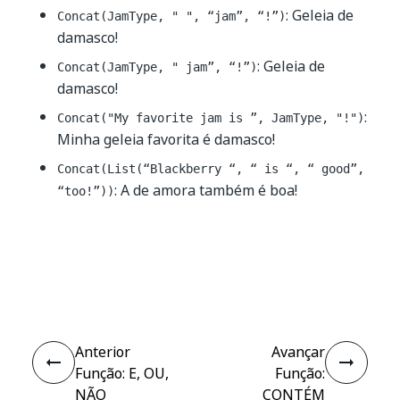
: Geleia de
Concat(JamType, " ", “jam”, “!”)
damasco!
: Geleia de
Concat(JamType, " jam”, “!”)
damasco!
:
Concat("My favorite jam is ”, JamType, "!")
Minha geleia favorita é damasco!
Concat(List(“Blackberry “, “ is “, “ good”,
: A de amora também é boa!
“too!”))
Sim
Não
thumb_up
thumb_down
Anterior
Avançar
Função: E, OU,
Função:
NÃO
CONTÉM