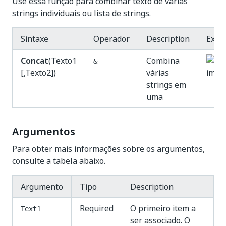
Use essa função para combinar texto de várias
strings individuais ou lista de strings.
Sintaxe
Operador
Description
Exem
Concat
(Texto1
Combina
&
[,Texto2])
várias
strings em
uma
Argumentos
Para obter mais informações sobre os argumentos,
consulte a tabela abaixo.
Argumento
Tipo
Description
Required
O primeiro item a
Text1
ser associado. O