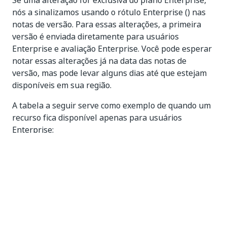
Se uma alteração for exclusiva do plano Enterprise,
nós a sinalizamos usando o rótulo Enterprise () nas
notas de versão. Para essas alterações, a primeira
versão é enviada diretamente para usuários
Enterprise e avaliação Enterprise. Você pode esperar
notar essas alterações já na data das notas de
versão, mas pode levar alguns dias até que estejam
disponíveis em sua região.
A tabela a seguir serve como exemplo de quando um
recurso fica disponível apenas para usuários
Enterprise:
Data da
Data de
Data de
Nota de
Lançamento da
Lançamento
Versão
Community
da Enterprise
14 de
a partir de 14 de
julho de
N/A
julho de 2025