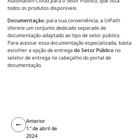
Automation Cloud para o Setor Público, que lista
todos os produtos disponíveis.
Documentação:
para sua conveniência, a UiPath
oferece um conjunto dedicado separado de
documentação adaptado ao tipo de setor público.
Para acessar essa documentação especializada, basta
escolher a opção de entrega
do Setor Público
no
seletor de entrega no cabeçalho do portal de
documentação.
Sim
Não
thumb_up
thumb_down
Anterior
1.º de abril de
2024