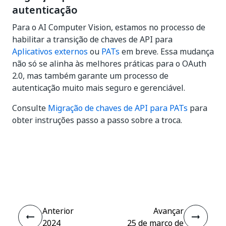
autenticação
Para o AI Computer Vision, estamos no processo de
habilitar a transição de chaves de API para
Aplicativos externos
ou
PATs
em breve. Essa mudança
não só se alinha às melhores práticas para o OAuth
2.0, mas também garante um processo de
autenticação muito mais seguro e gerenciável.
Consulte
Migração de chaves de API para PATs
para
obter instruções passo a passo sobre a troca.
Sim
Não
thumb_up
thumb_down
Anterior
Avançar
2024
25 de março de