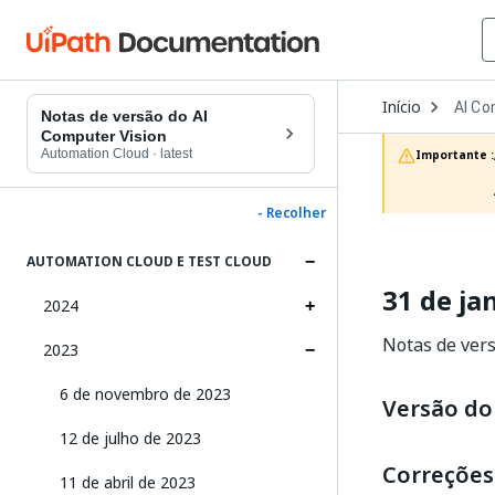
Open
Início
AI Co
Dropd
Notas de versão do AI
to
Computer Vision
choos
Automation Cloud
·
latest
Importante :
produc
- Recolher
AUTOMATION CLOUD E TEST CLOUD
31 de ja
2024
Notas de vers
2023
6 de novembro de 2023
Versão do 
12 de julho de 2023
Correções
11 de abril de 2023