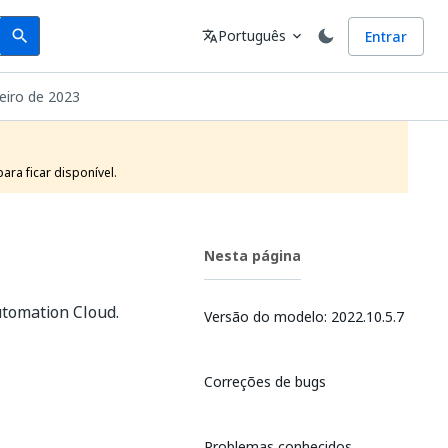
Search
Idioma
Português
Entrar
search
translate
expand_more
eiro de 2023
ra ficar disponível.
Nesta página
utomation Cloud.
Versão do modelo: 2022.10.5.7
Correções de bugs
Problemas conhecidos