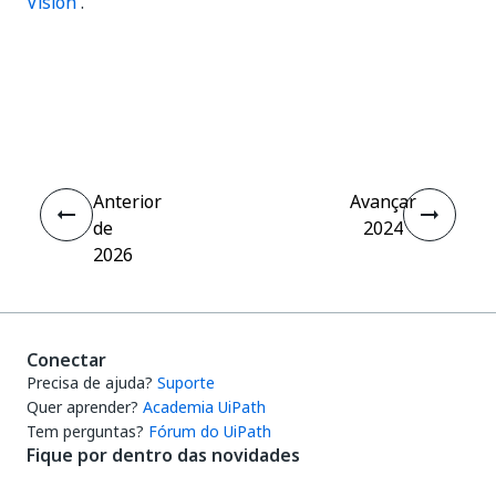
Vision
.
Sim
Não
thumb_up
thumb_down
Anterior
Avançar
de
2024
2026
Conectar
Precisa de ajuda?
Suporte
Quer aprender?
Academia UiPath
Tem perguntas?
Fórum do UiPath
Fique por dentro das novidades