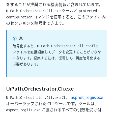
をすることが推奨される機密情報が含まれています。
ツールと
UiPath.Orchestrator.Cli.exe
protected-
コマンドを使用すると、このファイル内
configuration
のセクションを暗号化できます。
注:
暗号化すると、
UiPath.Orchestrator.dll.config
ファイルを直接編集してデータを変更することができな
くなります。編集するには、復号して、再度暗号化する
必要があります。
UiPath.Orchestrator.Cli.exe
は、
aspnet_regiis.exe
UiPath.Orchestrator.Cli.exe
オーバーラップされた CLI ツールです。ツールは、
に渡されるすべての引数を受け付
aspnet_regiis.exe