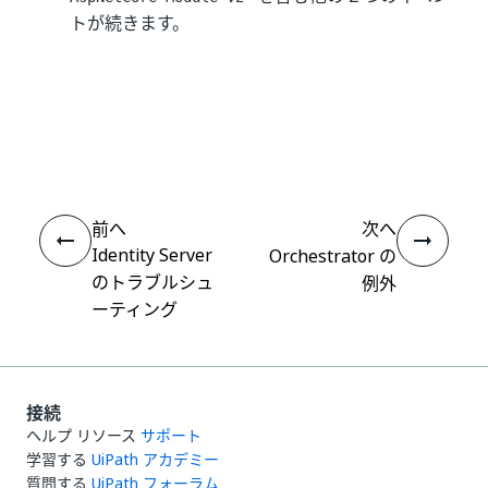
トが続きます。
いい
はい
thumb_up
thumb_down
え
前へ
次へ
Identity Server
Orchestrator の
のトラブルシュ
例外
ーティング
接続
ヘルプ リソース
サポート
学習する
UiPath アカデミー
質問する
UiPath フォーラム