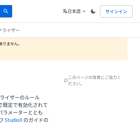
Search
言語
日本語
サインイン
search
translate
expand_more
ナライザー
りません。

このページの改善にご協力く
ださい。
ナライザーのルール
ルで既定で有効化されて
パラメーターととも
び
StudioX
のガイドの