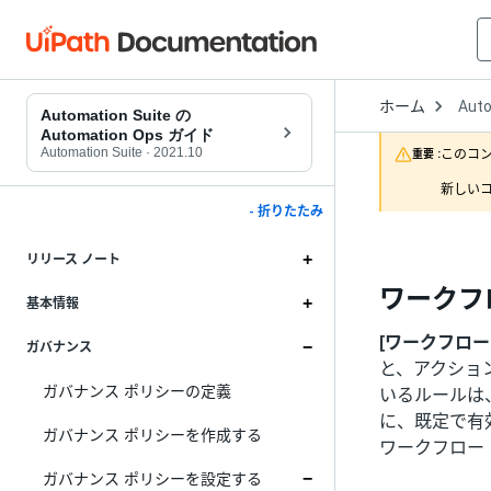
Open
ホーム
Aut
Drop
Automation Suite の
to
Automation Ops ガイド
choo
Automation Suite
·
2021.10
このコ
重要 :
produ
新しいコ
- 折りたたみ
リリース ノート
ワークフ
基本情報
[ワークフロー
ガバナンス
と、アクショ
ガバナンス ポリシーの定義
いるルールは
に、既定で有
ガバナンス ポリシーを作成する
ワークフロー
ガバナンス ポリシーを設定する