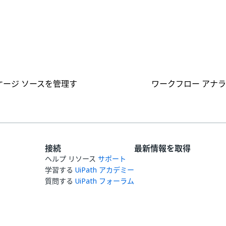
はい
いいえ
thumb_up
thumb_down
ケージ ソースを管理す
ワークフロー アナ
接続
最新情報を取得
ヘルプ リソース
サポート
学習する
UiPath アカデミー
質問する
UiPath フォーラム