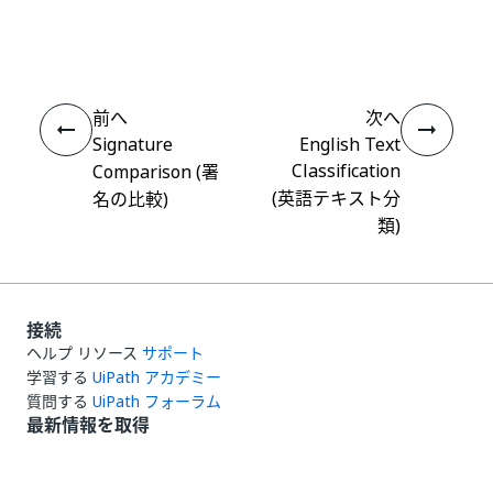
はい
thumb_up
thumb_down
え
前へ
次へ
Signature
English Text
Classification
Comparison (署
(英語テキスト分
名の比較)
類)
接続
ヘルプ リソース
サポート
学習する
UiPath アカデミー
質問する
UiPath フォーラム
最新情報を取得