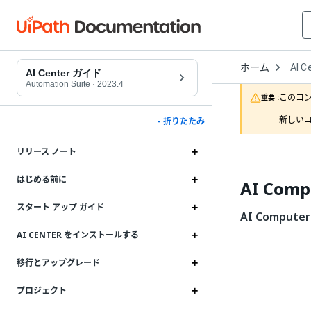
Open
ホーム
AI C
Drop
AI Center ガイド
to
Automation Suite
·
2023.4
choo
このコ
重要 :
produ
新しいコ
- 折りたたみ
リリース ノート
はじめる前に
AI Comp
スタート アップ ガイド
AI Computer 
AI CENTER をインストールする
移行とアップグレード
プロジェクト