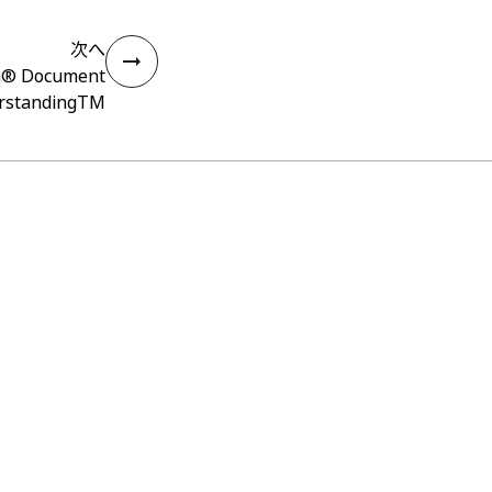
次へ
h® Document
rstandingTM