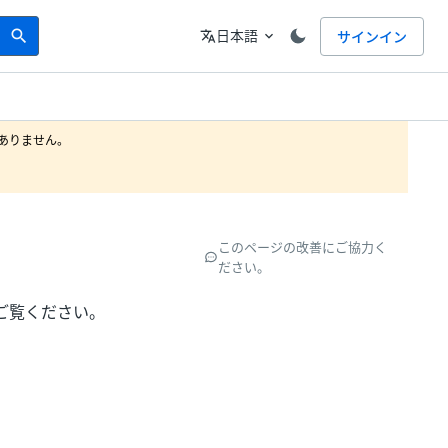
Search
言語
日本語
サインイン
search
translate
expand_more
りません。

このページの改善にご協力く
ださい。
ご覧ください。