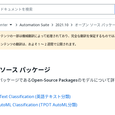
Automation Suite
2021.10
オープン ソース パッケ
enter
down
se
ンテンツの一部は機械翻訳によって処理されており、完全な翻訳を保証するものではあ
ct
ンテンツの翻訳は、およそ 1 ～ 2 週間で公開されます。
 ソース パッケージ
パッケージである
Open-Source Packages
のモデルについて詳
h Text Classification (英語テキスト分類)
toML Classification (TPOT AutoML分類)