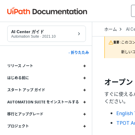
Open
ホーム
AI C
Drop
AI Center ガイド
to
Automation Suite
·
2021.10
choo
このコ
重要 :
produ
新しいコ
- 折りたたみ
リリース ノート
はじめる前に
オープン
スタート アップ ガイド
すぐに使える
ください。
AUTOMATION SUITE をインストールする
Englis
移行とアップグレード
TPOT Au
プロジェクト