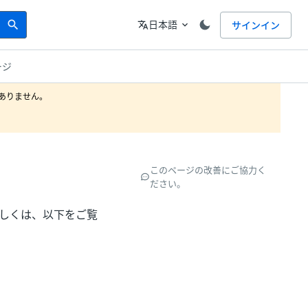
Search
言語
日本語
サインイン
search
translate
expand_more
ージ
りません。

このページの改善にご協力く
ださい。
しくは、以下をご覧