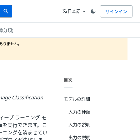
Search
言語
日本語
サインイン
search
translate
expand_more
(画像分類)
りません。

目次
e Classification
モデルの詳細
入力の種類
ープ ラーニング モ
類を実行できます。こ
入力の説明
ーニングを済ませてい
出力の説明