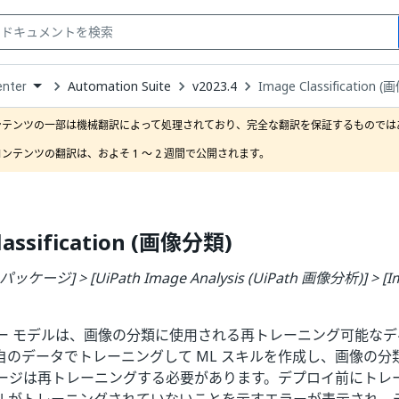
Automation Suite
v2023.4
Image Classification 
enter
down
se
ンテンツの一部は機械翻訳によって処理されており、完全な翻訳を保証するものではあ
ct
ンテンツの翻訳は、およそ 1 ～ 2 週間で公開されます。
lassification (画像分類)
ジ] > [UiPath Image Analysis (UiPath 画像分析)] > [Imag
ー モデルは、画像の分類に使用される再トレーニング可能なディ
自のデータでトレーニングして ML スキルを作成し、画像の分
ッケージは再トレーニングする必要があります。デプロイ前にトレ