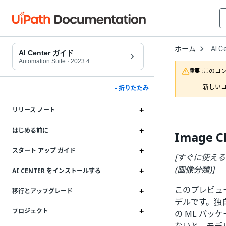
Open
ホーム
AI C
Drop
AI Center ガイド
to
Automation Suite
·
2023.4
choo
このコ
重要 :
produ
新しいコ
- 折りたたみ
リリース ノート
はじめる前に
Image C
スタート アップ ガイド
[すぐに使えるパッケー
(画像分類)]
AI CENTER をインストールする
このプレビュ
移行とアップグレード
デルです。独
プロジェクト
の ML パ