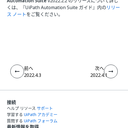
Automation Suite
v2022.2.2 のリリースについて詳し
くは、『UiPath Automation Suite ガイド』内の
リリー
ス ノート
をご覧ください。
いい
はい
thumb_up
thumb_down
え
前へ
次へ
2022.4.3
2022.4.1
接続
ヘルプ リソース
サポート
学習する
UiPath アカデミー
質問する
UiPath フォーラム
最新情報を取得