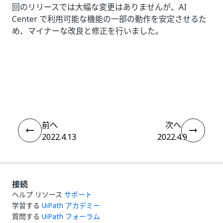
回のリリースでは大幅な変更はありませんが、AI
Center で利用可能な機能の一部の動作を安定させるた
め、マイナーな改良と修正を行いました。
いい
はい
thumb_up
thumb_down
え
前へ
次へ
2022.4.13
2022.4.9
接続
ヘルプ リソース
サポート
学習する
UiPath アカデミー
質問する
UiPath フォーラム