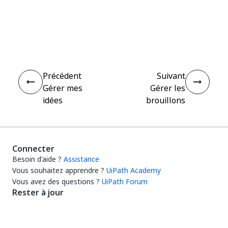
Oui
Non
thumb_up
thumb_down
Précédent
Suivant
Gérer mes
Gérer les
idées
brouillons
Connecter
Besoin d'aide ?
Assistance
Vous souhaitez apprendre ?
UiPath Academy
Vous avez des questions ?
UiPath Forum
Rester à jour